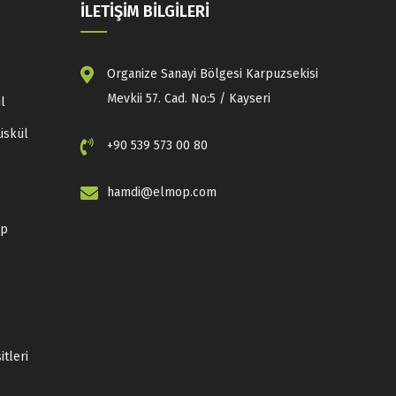
İLETİŞİM BİLGİLERİ
Organize Sanayi Bölgesi Karpuzsekisi
Mevkii 57. Cad. No:5 / Kayseri
l
üskül
+90 539 573 00 80
hamdi@elmop.com
op
tleri