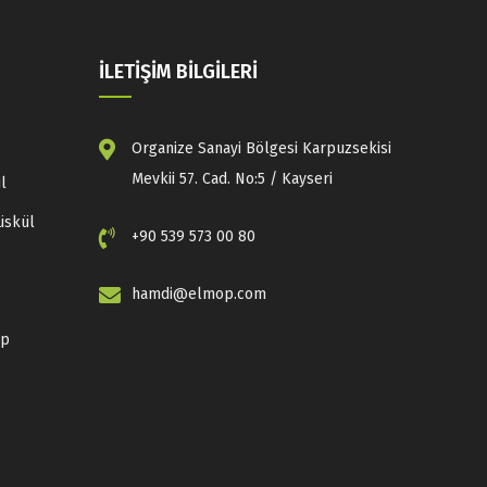
İLETİŞİM BİLGİLERİ
Organize Sanayi Bölgesi Karpuzsekisi
Mevkii 57. Cad. No:5 / Kayseri
l
üskül
+90 539 573 00 80
hamdi@elmop.com
op